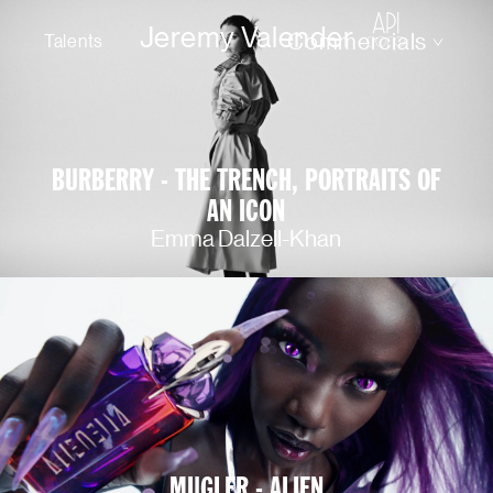
Jeremy Valender
Commercials
Talents
BURBERRY - THE TRENCH, PORTRAITS OF
AN ICON
Emma Dalzell-Khan
MUGLER - ALIEN