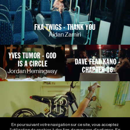
FKA TWIGS - THANK YOU
Aidan Zamiri
YVES TUMOR - GOD
DAVE FEAT KANO -
IS A CIRCLE
CHAPTER 16
Jordan Hemingway
En poursuivant votre navigation sur ce site, vous acceptez
l’utilisation de cookies à des fins de mesures d’audience.
En