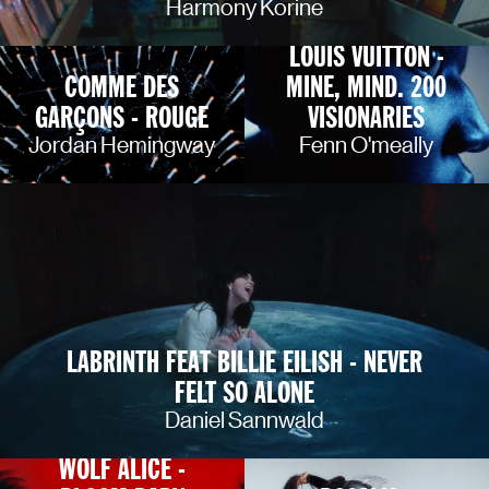
Harmony Korine
LOUIS VUITTON -
COMME DES
MINE, MIND. 200
GARÇONS - ROUGE
VISIONARIES
Jordan Hemingway
Fenn O'meally
LABRINTH FEAT BILLIE EILISH - NEVER
FELT SO ALONE
Daniel Sannwald
WOLF ALICE -