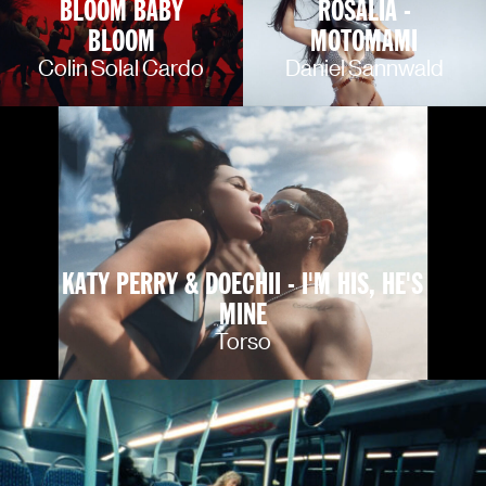
BLOOM BABY
ROSALIA -
BLOOM
MOTOMAMI
Colin Solal Cardo
Daniel Sannwald
KATY PERRY & DOECHII - I'M HIS, HE'S
MINE
Torso