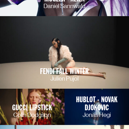
Daniel Sannwald
FENDI FALL WINTER
Julien Pujol
HUBLOT - NOVAK
GUCCI LIPSTICK
DJOKOVIC
Colin Dodgson
Jonas Hegi