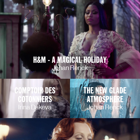
H&M - A MAGICAL HOLIDAY
Johan Renck
COMPTOIR DES
THE NEW GLADE
COTONNIERS
ATMOSPHERE
Irina Dakeva
Johan Renck