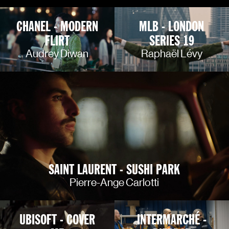
CHANEL - MODERN
MLB - LONDON
FLIRT
SERIES 19
Audrey Diwan
Raphaël Lévy
SAINT LAURENT - SUSHI PARK
Pierre-Ange Carlotti
UBISOFT - COVER
INTERMARCHÉ -