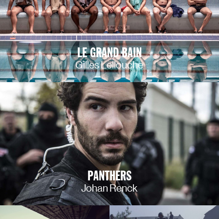
LE GRAND BAIN
Gilles Lellouche
PANTHERS
Johan Renck