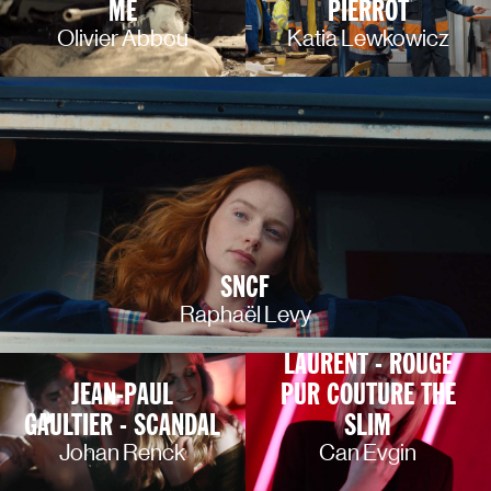
ME
PIERROT
Olivier Abbou
Katia Lewkowicz
SNCF
Raphaël Levy
YVES SAINT
LAURENT - ROUGE
JEAN-PAUL
PUR COUTURE THE
GAULTIER - SCANDAL
SLIM
Johan Renck
Can Evgin