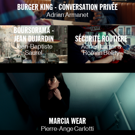
BURGER KING - CONVERSATION PRIVÉE
Adrian Armanet
BOURSORAMA -
JEAN DUJARDIN
SÉCURITÉ ROUTIÈRE
Jean-Baptiste
Adrien Lagier &
Saurel
Roman Bellity
MARCIA WEAR
Pierre-Ange Carlotti