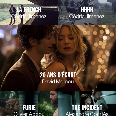
LA FRENCH
HHHH
Cédric Jimenez
Cédric Jimenez
20 ANS D'ÉCART
David Moreau
FURIE
THE INCIDENT
Olivier Abbou
Alexandre Courtès