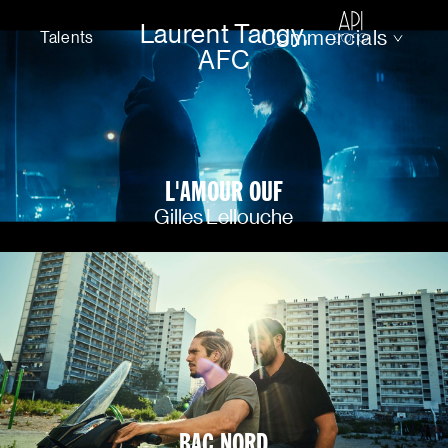
Laurent Tangy,
Commercials
Talents
AFC
L'AMOUR OUF
Gilles Lellouche
BAC NORD